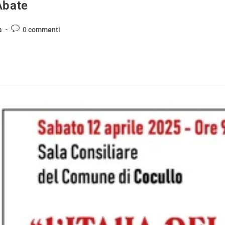
Abate
a
0 commenti