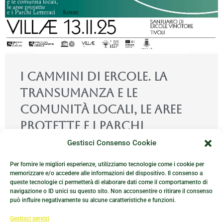
I cammini di Ercole. La
transumanza e le
comunità locali, le aree
protette e i Parchi
Letterari
Gestisci Consenso Cookie
juan-carrito.it
10 Febbraio 2025
Blog
•
•
•
No Comments
Per fornire le migliori esperienze, utilizziamo tecnologie come i cookie per
memorizzare e/o accedere alle informazioni del dispositivo. Il consenso a
L’Istituto Villa Adriana e Villa d’Este, con il patrocinio
queste tecnologie ci permetterà di elaborare dati come il comportamento di
della Commissione Nazionale Italiana per l’UNESCO e la
navigazione o ID unici su questo sito. Non acconsentire o ritirare il consenso
può influire negativamente su alcune caratteristiche e funzioni.
collaborazione del Comune di Tivoli, …
Gestisci servizi