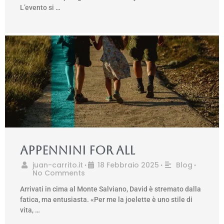
L’evento si …
Appennini for all
juan-carrito.it
18 Febbraio 2025
Blog
•
•
•
No Comments
Arrivati in cima al Monte Salviano, David è stremato dalla
fatica, ma entusiasta. «Per me la joelette è uno stile di
vita, …